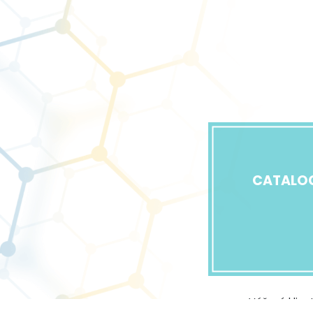
CATALO
Vážený klien