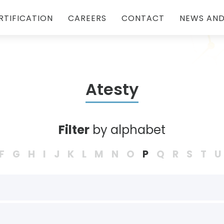
RTIFICATION
CAREERS
CONTACT
NEWS AND
Atesty
Filter
by alphabet
F
G
H
I
J
K
L
M
N
O
P
Q
R
S
T
U
Documents to download