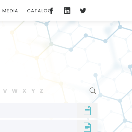
 MEDIA
CATALOG
V
W
X
Y
Z