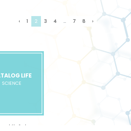
‹
1
2
3
4
...
7
8
›
TALOG LIFE
SCIENCE
 za akékoľvek