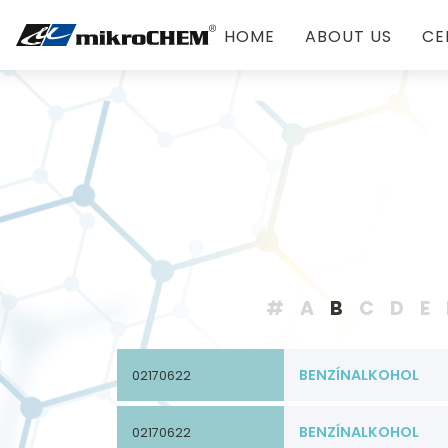
HOME
ABOUT US
CE
#
A
B
C
D
E
BENZÍNALKOHOL
02170622
BENZÍNALKOHOL
02170622